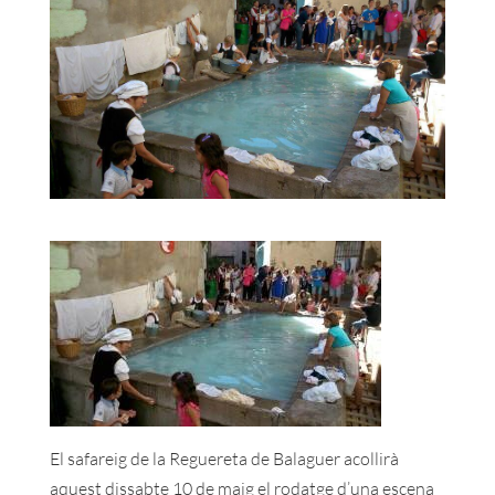
El safareig de la Reguereta de Balaguer acollirà
aquest dissabte 10 de maig el rodatge d’una escena