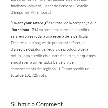
finalistes: Vilaverd, Conca de Barberà i Castelló
d’Empúries, Alt Empordà.
“I want your safareig”
és el títol de la campanya que
Barcelona 1714
va posar en marxa per escollir uns
safareig on es rodarà una escena de la pel.lícula.
Després que s’haguessin presentat safaretjos
d’arreu de Catalunya, l’equip de producció de la
pel.lícula va escollir els quatre finalistes, els que més
s’ajustaven a un rentador barceloní de
començaments del segle XVIII. Es van recollir un
total de 101.725 vots.
Submit a Comment