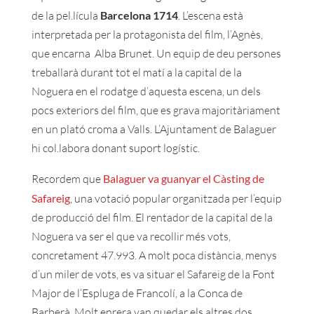
de la pel.lícula
Barcelona 1714
. L’escena està
interpretada per la protagonista del film, l’Agnès,
que encarna Alba Brunet. Un equip de deu persones
treballarà durant tot el matí a la capital de la
Noguera en el rodatge d’aquesta escena, un dels
pocs exteriors del film, que es grava majoritàriament
en un plató croma a Valls. L’Ajuntament de Balaguer
hi col.labora donant suport logístic.
Recordem que
Balaguer va guanyar el Càsting de
Safareig
, una votació popular organitzada per l’equip
de producció del film. El rentador de la capital de la
Noguera va ser el que va recollir més vots,
concretament 47.993. A molt poca distància, menys
d’un miler de vots, es va situar el Safareig de la Font
Major de l’Espluga de Francolí, a la Conca de
Barberà. Molt enrera van quedar els altres dos