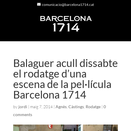
comunicacio@barcelona1714.cat
Balaguer acull dissabte
el rodatge d’una
escena de la pel·lícula
Barcelona 1714
by
jordi
|
maig 7, 2014
|
Agnès
,
Càstings
,
Rodatge
|
0
comments