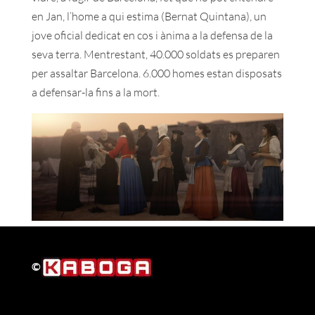
en Jan, l’home a qui estima (Bernat Quintana), un
jove oficial dedicat en cos i ànima a la defensa de la
seva terra. Mentrestant, 40.000 soldats es preparen
per assaltar Barcelona. 6.000 homes estan disposats
a defensar-la fins a la mort.
©