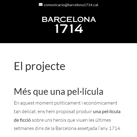
comunicacio@barcelona1714.cat
El projecte
Més que una pel·lícula
En aquest moment políticament i econòmicament
tan delicat, ens hem proposat produir
una pel·lícula
de ficció
sobre uns herois que viuen les últimes
setmanes dins de la Barcelona assetjada l’any 1714.