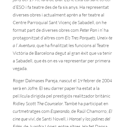
d’ESO i fa teatre des de fa sis anys. Ha representat
diverses obres i actualment aprèn a fer teatre al
Centre Parroquial Sant Vicenç de Sabadell, on he
format part de diverses obres com
Peter Pan
i n’ ha
protagonitzat d’altres com
Els Tres Porquets. Uneix-te
a l’ Aventura
, que ha finalitzat les funcions al Teatre
Victòria de Barcelona degut al gran èxit que va tenir
a Sabadell, que és on es va representar per primera
vegada.
Roger Dalmases Pareja, nascut el 19 febrer de 2004
serà en Jofre. El seu darrer paper ha estat a la
pel.lícula dirigida pel prestigiós realitzador britànic
Ridley Scott
The Counselor
. També ha participat en
curtmetratges com
Esperando
, de Raúl Chamorro;
El
cine que viví
, de Santi Novell, i
Hansel y los jadines del
Edén,
de Juanfra López, entre altres. Ha fet Dansa