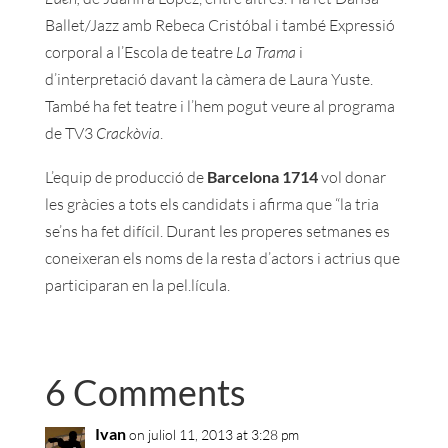
Ballet/Jazz amb Rebeca Cristóbal i també Expressió
corporal a l’Escola de teatre
La Trama
i
d’interpretació davant la càmera de Laura Yuste.
També ha fet teatre i l’hem pogut veure al programa
de TV3
Crackòvia
.
L’equip de producció de
Barcelona 1714
vol donar
les gràcies a tots els candidats i afirma que “la tria
se’ns ha fet difícil. Durant les properes setmanes es
coneixeran els noms de la resta d’actors i actrius que
participaran en la pel.lícula.
6 Comments
Ivan
on juliol 11, 2013 at 3:28 pm