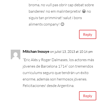
broma, no vull pas obrir cap debat sobre
banderes! no em malinterpretis! 😀 no
siguis tan primmirat! salut i bons
aliments company! 😉
Reply
Mitchan Inouye
on juliol 13, 2013 at 10:16 pm
“Eric Alés y Roger Dalmases, los actores más
jóvenes de Barcelona 1714” con tremendos
curriculums seguro que tendrán un éxito
enorme, además son hermosos jóvenes.
Felicitaciones! desde Argentina.
Reply