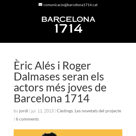
comunicacio@barcelona1714.cat
Èric Alés i Roger
Dalmases seran els
actors més joves de
Barcelona 1714
by
jordi
|
jul. 11, 2013
|
Càstings
,
Les novetats del projecte
|
6 comments