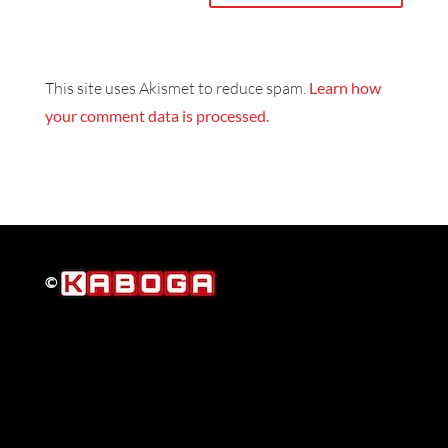
This site uses Akismet to reduce spam.
Learn how
your comment data is processed.
©