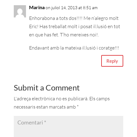
Marina
on juliol 14, 2013 at 8:51 am
Enhorabona a tots dos!!!! Me n’alegro molt
Eric! Has treballat molt i posat il.lusió en tot
en que has fet. T’ho mereixes noi!.
Endavant amb la mateixa il.lusió i coratge!!!
Reply
Submit a Comment
L'adreça electrònica no es publicarà.
Els camps
necessaris estan marcats amb
*