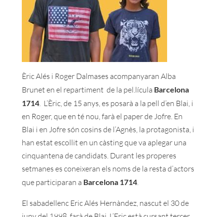
Èric Alés i Roger Dalmases acompanyaran Alba
Brunet en el repartiment de la pel.lícula
Barcelona
1714
. L’Èric, de 15 anys, es posarà a la pell d’en Blai, i
en Roger, que en té nou, farà el paper de Jofre. En
Blai i en Jofre són cosins de l’Agnès, la protagonista, i
han estat escollit en un càsting que va aplegar una
cinquantena de candidats. Durant les properes
setmanes es coneixeran els noms de la resta d’actors
que participaran a
Barcelona 1714
.
El sabadellenc Eric Alés Hernàndez, nascut el 30 de
juny del 1998, farà de Blai. L’Eric està cursant tercer