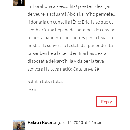
Enhorabona als escollits! ja estem desitjant
de veure’ls actuant! Això si, si m’ho permeteu,
li donaria un consell a lÈric: Èric, ja se que et
semblarà una begenada, però has de canviar
aquesta bandera que llueixes per la teva i la
nostra: la senyera o l’estelada! per poder-te
posar ben bé a la pell d’en Blai has d’estar
disposat a deixar-t’hi la vida per la teva
senyera i la teva nació: Catalunya 😉
Salut a tots i totes!
Ivan
Reply
Palau i Roca
on juliol 11, 2013 at 4:16 pm