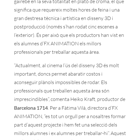
gairebé en la seva totalitat en plató de croma, el que
significa que requereix moltes hores de feina i una
gran destresa tècnica i artística en disseny 3D i
postproducció (només s’han rodat cinc escenes a
l’exterior). És per això que els productors han vist en
els alumnes d’FX ANIMATION els millors
professionals per treballar aquesta àrea.
“Actualment, al cinema l’ús del disseny 3D és molt
important, doncs permet abaratir costos i
aconseguir plànols impossibles de rodar. Els
professionals que treballen aquesta àrea són
imprescindibles”, comenta Heiko Kraft, productor de
Barcelona 1714
. Per a Fàtima Vilà, directora d’FX
ANIMATION, “es tot un orgull per a nosaltres formar
part d’aquest projecte i hem fet una selecció dels
millors alumnes i ex alumnes per treballar-hi”. Aquest