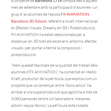
El projecte de
Barcelona 1714
compta des d’aquest
mes de setembre amb la participació d’alumnes i un
grup d’ ex alumnes de l’escola
FX ANIMATION
Barcelona 3D School
, referent a nivell internacional
en Efectes Visuals, Disseny en 3D i Postproducció.
FX ANIMATION ha estat seleccionada per a
dissenyar en 3D tots els escenaris, entorns, efectes
visuals i per portar a terme la composició i
postproducció.
“Hem quedat fascinats de la qualitat del treball dels
alumnes d’FX ANIMATION”, ha comentat en Heiko
Kraft, productor de la pel·lícula, que explica com un
projecte que va començar entre “bons amics” ha
arribat a una superproducció que aglutina a més de
3.000 persones (entre col·laboradors, mecenes,
actors i equip tècnic). La pel·lícula està rodada