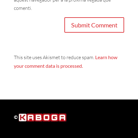
comenti.
This site uses Akismet to reduce spam.
Learn how
your comment data is processed.
©