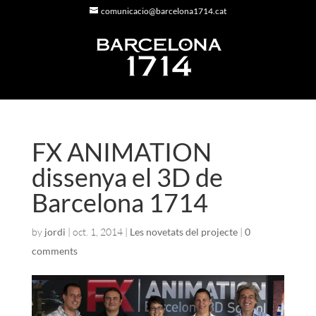
comunicacio@barcelona1714.cat
FX ANIMATION
dissenya el 3D de
Barcelona 1714
by
jordi
|
oct. 1, 2014
|
Les novetats del projecte
|
0
comments