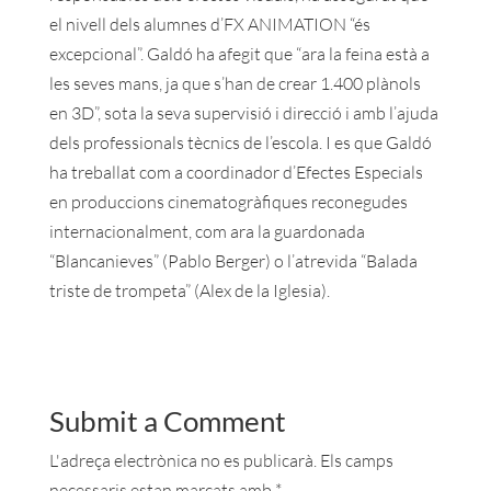
el nivell dels alumnes d’FX ANIMATION “és
excepcional”. Galdó ha afegit que “ara la feina està a
les seves mans, ja que s’han de crear 1.400 plànols
en 3D”, sota la seva supervisió i direcció i amb l’ajuda
dels professionals tècnics de l’escola. I es que Galdó
ha treballat com a coordinador d’Efectes Especials
en produccions cinematogràfiques reconegudes
internacionalment, com ara la guardonada
“Blancanieves” (Pablo Berger) o l’atrevida “Balada
triste de trompeta” (Alex de la Iglesia).
Submit a Comment
L'adreça electrònica no es publicarà.
Els camps
necessaris estan marcats amb
*