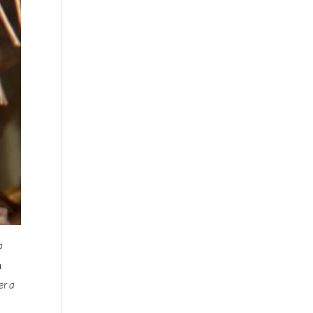
a
a
er a