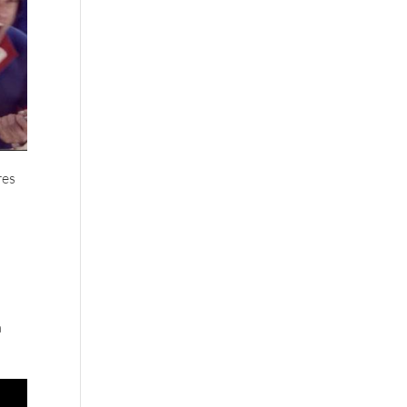
res
e
a