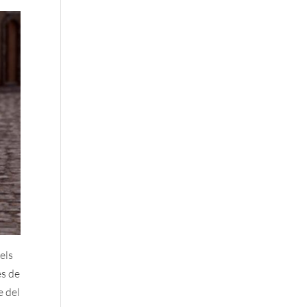
els
és de
e del