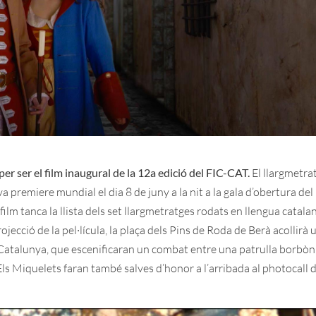
per ser el film inaugural de la 12a edició del FIC-CAT.
El llargmetra
va premiere mundial el dia 8 de juny a la nit a la gala d’obertura del
film tanca la llista dels set llargmetratges rodats en llengua catala
jecció de la pel·lícula, la plaça dels Pins de Roda de Berà acollirà 
 Catalunya, que escenificaran un combat entre una patrulla borbòni
Els Miquelets faran també salves d’honor a l’arribada al photocall 