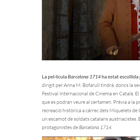
La pel·lícula
Barcelona 1714
ha estat escollida 
dirigit per Anna M. Bofarull tindrà, doncs la se
Festival Internacional de Cinema en Català. El 
que es podran veure al certamen. Prèvia a la pro
recreació històrica a càrrec dels Miquelets de
un escamot de soldats catalans austriacistes. 
protagonistes de
Barcelona 1714
.