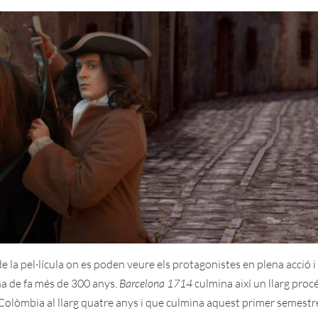
la pel·lícula on es poden veure els protagonistes en plena acció i 
ona de fa més de 300 anys.
Barcelona 1714
culmina així un llarg proc
 Colòmbia al llarg quatre anys i que culmina aquest primer semestr