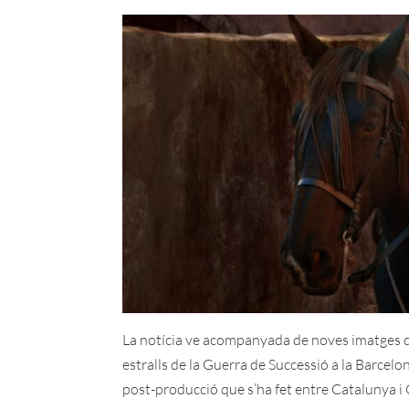
La notícia ve acompanyada de noves imatges de 
estralls de la Guerra de Successió a la Barcel
post-producció que s’ha fet entre Catalunya i