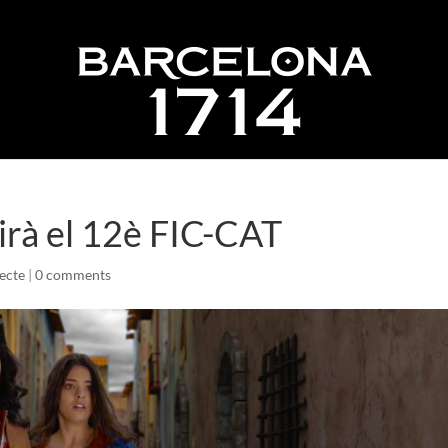
irà el 12è FIC-CAT
jecte
|
0 comments