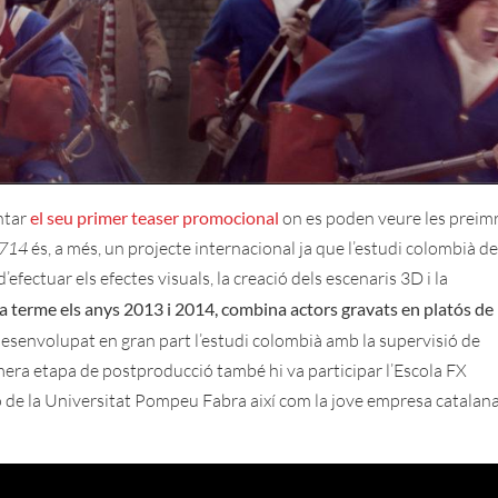
ntar
el seu primer teaser promocional
on es poden veure les preim
1714
és, a més, un projecte internacional ja que l’estudi colombià d
fectuar els efectes visuals, la creació dels escenaris 3D i la
 a terme els anys 2013 i 2014, combina actors gravats en platós de
esenvolupat en gran part l’estudi colombià amb la supervisió de
mera etapa de postproducció també hi va participar l’Escola FX
 de la Universitat Pompeu Fabra així com la jove empresa catalan