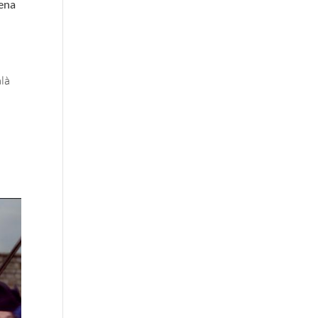
rena
alà