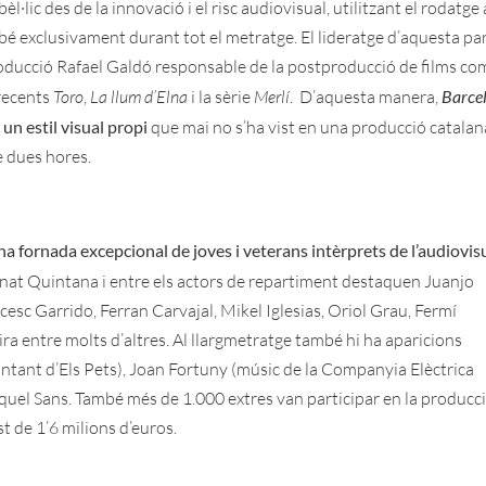
l·lic des de la innovació i el risc audiovisual, utilitzant el rodatg
ebé exclusivament durant tot el metratge. El lideratge d’aquesta pa
roducció Rafael Galdó responsable de la postproducció de films co
 recents
Toro
,
La llum d’Elna
i la sèrie
Merlí
. D’aquesta manera,
Barce
 un estil visual propi
que mai no s’ha vist en una producció catalana
e dues hores.
na fornada excepcional de joves i veterans intèrprets de l’audiovis
rnat Quintana i entre els actors de repartiment destaquen Juanjo
cesc Garrido, Ferran Carvajal, Mikel Iglesias, Oriol Grau, Fermí
a entre molts d’altres. Al llargmetratge també hi ha aparicions
cantant d’Els Pets), Joan Fortuny (músic de la Companyia Elèctrica
aquel Sans. També més de 1.000 extres van participar en la producci
 de 1’6 milions d’euros.