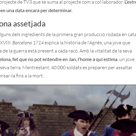
l projecte de TV3 que se suma al projecte com a col·laborador.
L’est
u en una data encara per determinar.
ona assetjada
 alguns dels ingredients de la primera gran producció rodada en cat
 XVIII.
Barcelona 1714
explica la història de l’Agnès, una jove que
de la guerra està present a cada racó. Amb la vitalitat de la seva
rcelona, fet que no pot entendre en Jan, l’home a qui estima
, un jove
la seva terra. Mentrestant, 40.000 soldats es preparen per assaltar
sar-la fins a la mort.