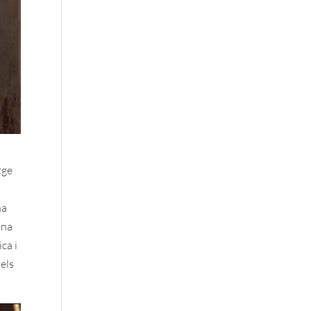
tge
na
una
ca i
dels