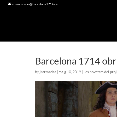
comunicacio@barcelona1714.cat
Barcelona 1714 obr
by
jrarmadas
|
maig 10, 2019
|
Les novetats del pro