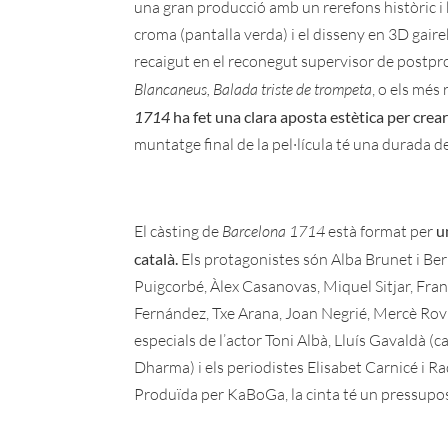
una gran producció amb un rerefons històric i bè
croma (pantalla verda) i el disseny en 3D gair
recaigut en el reconegut supervisor de postp
Blancaneus,
Balada triste de trompeta
, o els més
1714
ha fet una clara aposta estètica per crear
muntatge final de la pel·lícula té una durada d
El càsting de
Barcelona 1714
està format per
u
català.
Els protagonistes són Alba Brunet i Be
Puigcorbé, Àlex Casanovas, Miquel Sitjar, Fran
Fernández, Txe Arana, Joan Negrié, Mercè Rovir
especials de l’actor Toni Albà, Lluís Gavaldà (
Dharma) i els periodistes Elisabet Carnicé i R
Produïda per KaBoGa, la cinta té un pressupost