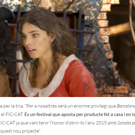
 per la tria. “Per a nosaltres serà un enorme privilegi que
Barcelon
m el FIC-CAT.
És un festival que aposta per producte fet a casa i en l
IC-CAT ja que vam tenir l’honor d’obrir-lo l’any 2015 amb
Sonata p
aquest nou projecte”.