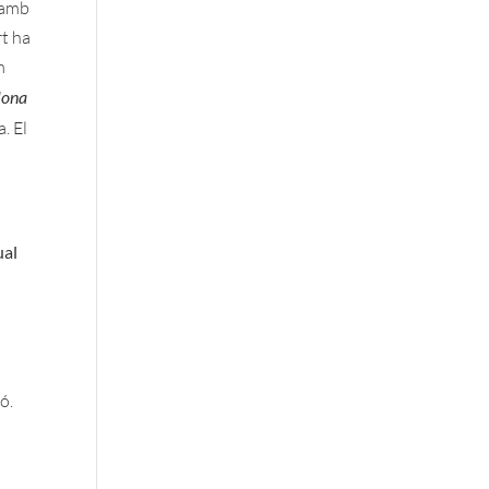
e amb
rt ha
m
lona
. El
ual
ó.